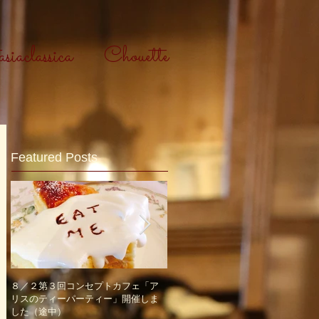
iaclassica
Chouette
Featured Posts
８／２第３回コンセプトカフェ「ア
８／２第三回コンセプトカフェ「ア
リスのティーパーティー」開催しま
リスのティーパーティー」定員一杯
した（途中）
になりました！と、近況報告ですｖ