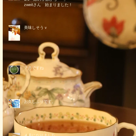
zweitさん 始まりました！
美味しそうｖ
７月ですね
お久しぶりです。
４月になりました。