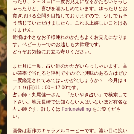
ったり、２～３日に一度お見えになるかたもいらっし
ゃったりと、喜びを噛みしめています。ゆったりとお
寛ぎ頂ける空間を目指しておりますので、少しでもそ
う感じていただけましたら、これ以上嬉しいことはあ
りません。 
近頃は小さなお子様連れのかたもよくお見えになりま
す。ベビーカーでのお越しも大歓迎です。 
どうぞお気軽にお立ち寄りください。 
また月に一度、占い師のかたがいらっしゃいます。高
い確率で当たると評判ですのでご興味のある方はぜひ
一度鑑定されてみてはいかがでしょうか？　今月は４
／１９(日)11：00～17:00です。 
占い師：丸尾健一さん　「たいやき占い」で検索して
下さい。地元長崎では知らない人はいないほど有名な
占い師です。詳しくは 
Fortunetelling
 をご覧くださ
い。 
画像は新作のキャラメルコーヒーです。濃い目に挽い