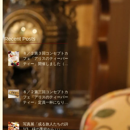
Recent Posts
８／２第３回コンセプトカ
フェ「アリスのティーパー
ティー」開催しました（途
中）
８／２第三回コンセプトカ
フェ「アリスのティーパー
ティー」定員一杯になりま
した！と、近況報告ですｖ
写真展「或る旅人たちの詩
1/3 緑の季節から･･･」