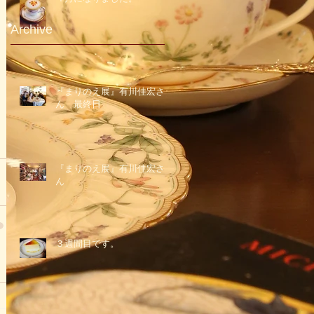
Archive
『まりのえ展』有川佳宏さ
ん 最終日
『まりのえ展』有川佳宏さ
ん
３週間目です。