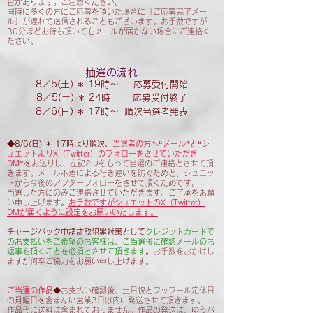
合があります。ご注意ください。
同時に多くの方にご応募を頂いた場合に「ご応募完了メー
ル」が遅れて送信されることもございます。お手数ですが
30分ほどお待ち頂いてもメールが届かない場合にご連絡く
ださい。
抽選の流れ
8／5(土) ＊ 19時～ 応募受付開始
8／5(土) ＊ 24時 応募受付終了
8／6(日) ＊ 17時～ 順次当選者発表
◆8/6
(日) ＊ 17時より順次、
当選者の方へ“メール”と“シ
ュエットよりX（Twitter）のフォローをさせていただき
DM”
をお送りし、左記2つをもって当選のご連絡とさせて頂
きます。メール不着による行き違いを防ぐためと、シュエッ
トから今後のアフターフォローをさせて頂くためです。
当選した方にのみご連絡させていただきます。ご了承をお願
い申し上げます。
お手数ですがシュエットのX（Twitter）
DMが届くように設定をお願いいたします。
チャージバック申請詐欺犯罪対策として
クレジットカードで
のお支払いをご希望のお客様は、ご当選後に確認メールのお
返事を頂くことを必須とさせて頂きます
。
お手数をおかけし
ますが何卒ご協力をお願い申し上げます。
ご当選の作品
◆
お支払い確認後、
土日祝とフッフール定休日
の月曜日を含まない営業3日以内に発送させて頂きます。
作品代に送料は含まれておりません。
作品の発送は、ゆうパ