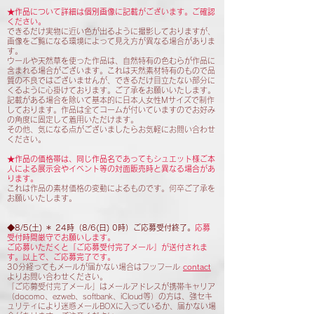
★作品について詳細は個別画像に記載がございます。ご確認
ください。
できるだけ実物に近い色が出るように撮影しておりますが、
画像をご覧になる環境によって見え方が異なる場合がありま
す。
ウールや天然草を使った作品は、自然特有の色むらが作品に
含まれる場合がございます。これは天然素材特有のもので品
質の不良ではございませんが、できるだけ目立たない部分に
くるように心掛けております。ご了承をお願いいたします。
記載がある場合を除いて基本的に日本人女性Mサイズで制作
しております。作品は全てコームが付いていますのでお好み
の角度に固定して着用いただけます。
その他、気になる点がございましたらお気軽にお問い合わせ
ください。
★作品の価格帯は、同じ作品名であってもシュエット様ご本
人による展示会やイベント等の対面販売時と異なる場合があ
ります。
これは作品の素材価格の変動によるものです。何卒ご了承を
お願いいたします。
◆8/5(土) ＊ 24時（8
/6(日) 0時）ご応募受付終了。
応募
受付時間厳守でお願いします。
ご応募いただくと「ご応募受付完了メール」が送付されま
す。以上で、ご応募完了です。
30分経ってもメールが届かない場合は​フッフール
contact
よりお問い合わせください。
「ご応募受付完了
メール」はメールアドレスが携帯キャリア
（docomo、ezweb、softbank、iCloud等）の方は、強セキ
ュリティにより迷惑メールBOXに入っているか、届かない場