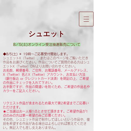
シュエット
8／5
(土)オンライン受注
抽選販売について
◆8/5(土)
＊ 19
時～ご応募受付開始します。
シュエットX（Twitter）、またはこのページをご覧いただき
作品をお選びください。
作品についてご質問のある方はシュ
エットX（Twitter）DMよりお問い合わせください。
お名前、郵便番号、ご住所、お電話番号、メールアドレス、
X（Twitter）名とX（Twitter）アカウント、お支払い方法
（銀行振込 or クレジットカード決済）を明記の上、ご希望
の作品にチェックを入れて下さい。
お手数ですが、作品の間違いを防ぐため、ご希望の作品名や
カラーをご記入ください。
リクエスト作品が含まれるため最大で第2希望までご応募い
ただけます。
★ご当選はお一人様1点とさせて頂きます。ご希望作品が1
点のみの方は第一希望のみご応募ください。
その他、シュエット作品で制作してほしいという作品や、復
刻を希望する作品がある場合はよろしければ教えてくださ
い。無記入でも差し支えありません。