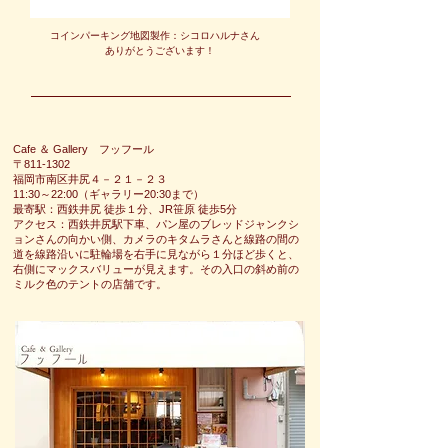
コインパーキング地図製作：シコロハルナさん
​
ありがとうございます！
Cafe ＆ Gallery フッフール
〒811-1302
福岡市南区井尻４－２１－２３
11:30～22:00​（ギャラリー20:30まで）
最寄駅：西鉄井尻 徒歩１分、JR笹原 徒歩5分
アクセス：西鉄井尻駅下車、パン屋のブレッドジャンクシ
ョンさんの向かい側、カメラのキタムラさんと線路の間の
道を線路沿いに駐輪場を右手に見ながら１分ほど歩くと、
右側にマックスバリューが見えます。その入口の斜め前の
ミルク色のテントの店舗です。