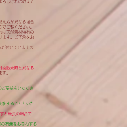
よろしければ教えて
見え方が異なる場合
のでご覧ください。
れは天然素材特有の
ります。ご了承をお
ムが付いていますの
対面販売時と異なる
ます。
のご要望をいただき
実施することといた
ですと最長の場合で
加の有無をお尋ねする