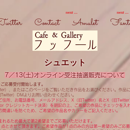
next ...
next ...
Twitter
Contact
Amulet
Fantas
シュエット
7／13
(土)オンライン受注
抽選販売について
～ご応募受付開始します。
itter）、またはこのページをご覧いただき作品をお選びください。
作品
witter）DMよりお問い合わせください。
所、お電話番号、メールアドレス、X（旧Twitter）名とX（旧Twitt
 or クレジットカード決済）を明記の上、ご希望の作品にチェックを入
の間違いを防ぐため、ご希望の作品名やカラーをご記入ください。
まれるため最大で第2希望までご応募いただけます。
1点とさせて頂きます。ご希望作品が1点のみの方は第一希望のみご応