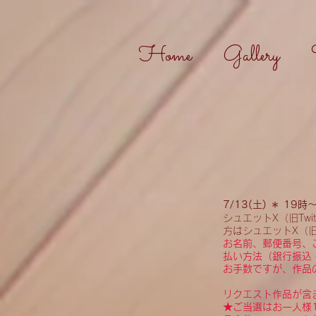
Home
Gallery
7/13(土)
＊ 19
時
シュエットX（旧Tw
方はシュエットX（旧T
お名前、郵便番号、ご住
払い方法（銀行振込
お手数ですが、作品
リクエスト作品が含
★ご当選はお一人様