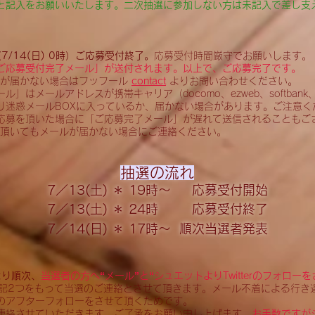
と記入をお願いいたします。二次抽選に参加しない方は未記入で差し支
（7
/14(日) 0時）ご応募受付終了。
応募受付時間厳守でお願いします。
ご応募受付完了メール」が送付されます。以上で、ご応募完了です。
が届かない場合は​フッフール
contact
よりお問い合わせください。
ール」はメールアドレスが携帯キャリア（docomo、ezweb、softbank、
り迷惑メールBOXに入っているか、届かない場合があります。ご注意く
応募を頂いた場合に「ご応募完了メール」が遅れて送信されることもご
ち頂いてもメールが届かない場合にご連絡ください。
抽選の流れ
7／13(土) ＊ 19時～ 応募受付開始
7／13(土) ＊ 24時 応募受付終了
7／14(日) ＊ 17時～ 順次当選者発表
時より順次、
当選者の方へ“メール”と“シュエットよりTwitterのフォロー
記2つをもって当選のご連絡とさせて頂きます。メール不着による行き
のアフターフォローをさせて頂くためです。
連絡させていただきます。ご了承をお願い申し上げます。
お手数ですが