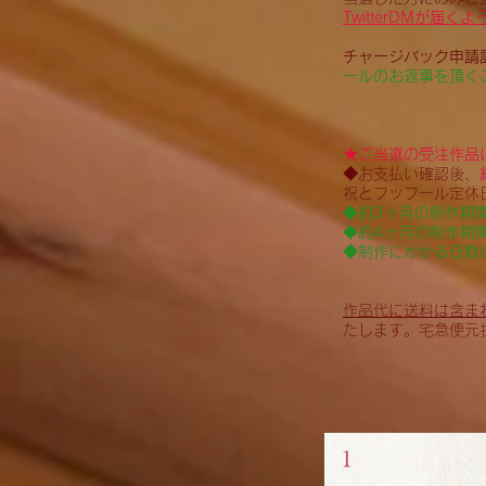
TwitterDMが届
チャージバック申請
ールのお返事を頂く
★ご当選の受注作品
◆
お支払い確認後、
祝とフッフール定休
◆
約3ヶ月の制作期
◆
約4ヶ月の制作期
◆制作にかかる日数
作品代に送料は含ま
たします。宅急便元