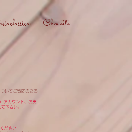
iaclassica
Chouette
についてご質問のある
er）アカウント、お支
れて下さい。
募ください。