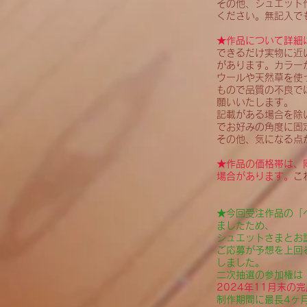
その他、シュエット
ください。無記入で
★作品について詳細
できるだけ実物に近
があります。カラー
ウールや天然草を使
もので品質の不良で
願いいたします。
記載がある場合を除
でお好みの角度に固
その他、気になる点
★作品の価格帯は、
場合があります。
こ
★今回受注作品の「
ましたため、
シュエットさまとお
ご応募が予想を上回
しました。
二次抽選の参加権は
2024年11月末の
制作期間に最長4ヶ