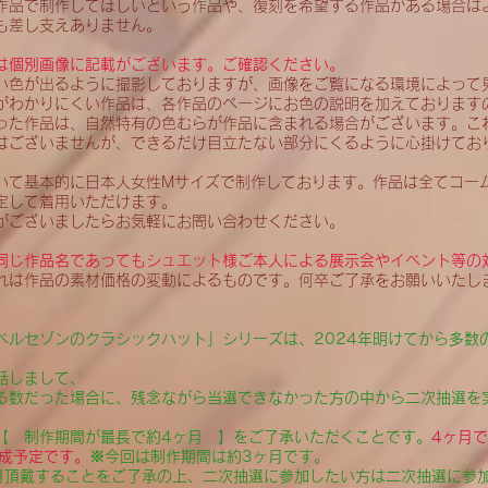
作品で制作してほしいという作品や、復刻を希望する作品がある場合は
も差し支えありません。
は個別画像に記載がございます。ご確認ください。
い色が出るように撮影しておりますが、画像をご覧になる環境によって
がわかりにくい作品は、各作品のページにお色の説明を加えております
った作品は、自然特有の色むらが作品に含まれる場合がございます。こ
はございませんが、できるだけ目立たない部分にくるように心掛けてお
いて基本的に日本人女性Mサイズで制作しております。作品は全てコー
定して着用いただけます。
がございましたらお気軽にお問い合わせください。
同じ作品名であってもシュエット様ご本人による展示会やイベント等の
れは作品の素材価格の変動によるものです。何卒ご了承をお願いいたし
ベルセゾンのクラシックハット」シリーズは、
2024年明けてから多数
話しまして、
る数だった場合に、残念ながら当選できなかった方の中から二次抽選を
【 制作期間が最長で約4ヶ月 】をご了承いただくことです。
4ヶ月
完成予定です。
※今回は制作期間は約3ヶ月です。
月頂戴することをご了承の上、二次抽選に参加したい方は二次抽選に参