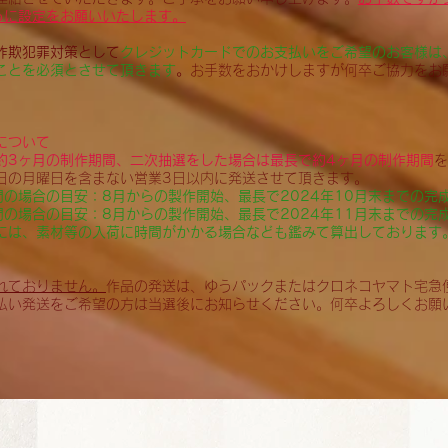
くように設定をお願いいたします。
詐欺犯罪対策として
クレジットカードでのお支払いをご希望のお客様は
ことを必須とさせて頂きます
。
お手数をおかけしますが何卒ご協力をお
について
約3ヶ月の制作期間、二次抽選をした場合は最長で約4ヶ月の制作期間
を
日の月曜日を含まない営業3日以内に発送させて頂きます。
間の場合の目安：8月からの製作開始、最長で2024年10月末までの完
間の場合の目安：8月からの製作開始、最長で2024年11月末までの完
には、素材等の入荷に時間がかかる場合なども鑑みて算出しております
れておりません。
作品の発送は、ゆうパックまたはクロネコヤマト宅急
払い発送をご希望の方は当選後にお知らせください。何卒よろしくお願