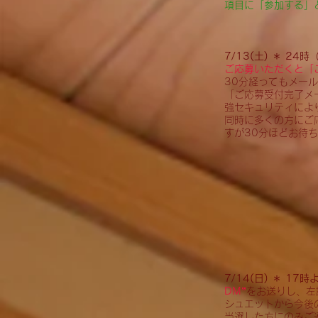
項目に「参加する」
7/13(土) ＊ 24時
ご応募いただくと「
30分経ってもメール
「ご応募受付完了
メ
強セキュリティによ
同時に多くの方にご
すが30分ほどお待
7/14
(日) ＊ 17
DM”
をお送りし、左
シュエットから今後
当選した方にのみご